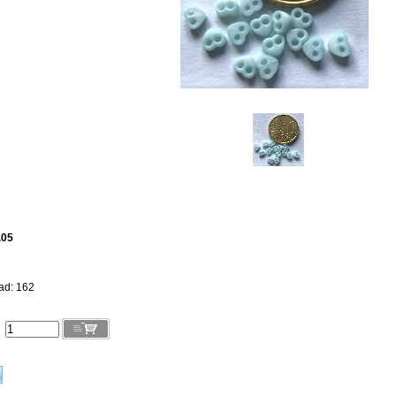
.05
ad: 162
l