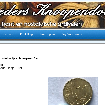
Contact
Bestelling
Link pagina
Alg. Voorwaarden
o minihartje - blauwgroen 4 mm
tof
code: Hartje - 009