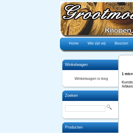
Home
Wie zijn wij
Beurzen
Winkelwagen
1 micr
Winkelwagen is leeg
Kunsts
Artikel
Zoeken
Producten