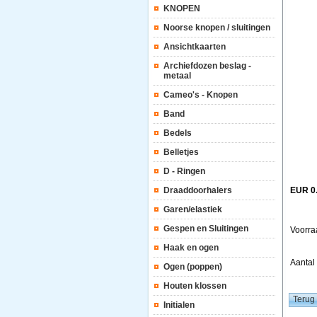
KNOPEN
Noorse knopen / sluitingen
Ansichtkaarten
Archiefdozen beslag -
metaal
Cameo's - Knopen
Band
Bedels
Belletjes
D - Ringen
Draaddoorhalers
EUR 0
Garen/elastiek
Gespen en Sluitingen
Voorra
Haak en ogen
Aanta
Ogen (poppen)
Houten klossen
Initialen