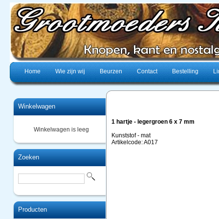
Home
Wie zijn wij
Beurzen
Contact
Bestelling
Li
Winkelwagen
1 hartje - legergroen 6 x 7 mm
Winkelwagen is leeg
Kunststof - mat
Artikelcode: A017
Zoeken
Producten