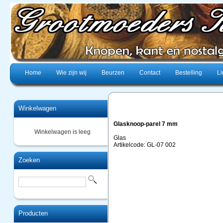
Home
Wie zijn wij
Beurzen
Contact
Bestelling
Li
Winkelwagen
Glasknoop-parel 7 mm
Winkelwagen is leeg
Glas
Artikelcode: GL-07 002
Zoeken
Producten