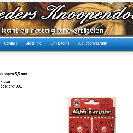
Contact
Bestelling
Link pagina
Alg. Voorwaarden
ukknopen 5,5 mm
 nikkel
lcode: drkn001