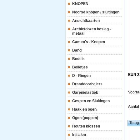
KNOPEN
Noorse knopen / sluitingen
Ansichtkaarten
Archiefdozen beslag -
metaal
Cameo's - Knopen
Band
Bedels
Belletjes
EUR 2
D - Ringen
Draaddoorhalers
Voorra
Garen/elastiek
Gespen en Sluitingen
Aanta
Haak en ogen
Ogen (poppen)
Houten klossen
Initialen