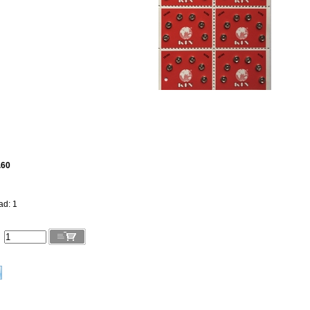
.60
ad: 1
l