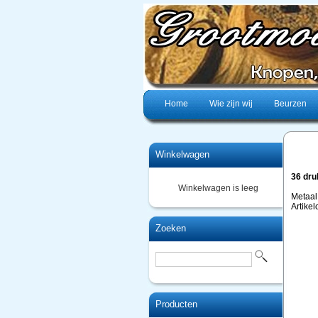
Home
Wie zijn wij
Beurzen
Winkelwagen
36 dr
Winkelwagen is leeg
Metaal
Artike
Zoeken
Producten