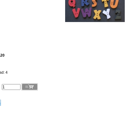
.20
ad: 4
l