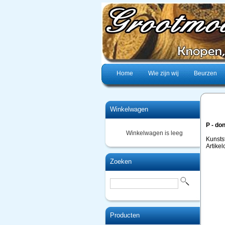
Home
Wie zijn wij
Beurzen
Winkelwagen
P - do
Winkelwagen is leeg
Kunsts
Artike
Zoeken
Producten