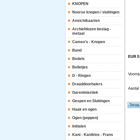
KNOPEN
Noorse knopen / sluitingen
Ansichtkaarten
Archiefdozen beslag -
metaal
Cameo's - Knopen
Band
EUR 0
Bedels
Belletjes
Voorra
D - Ringen
Draaddoorhalers
Aanta
Garen/elastiek
Gespen en Sluitingen
Haak en ogen
Ogen (poppen)
Initialen
Kant - Kantklos - Frans