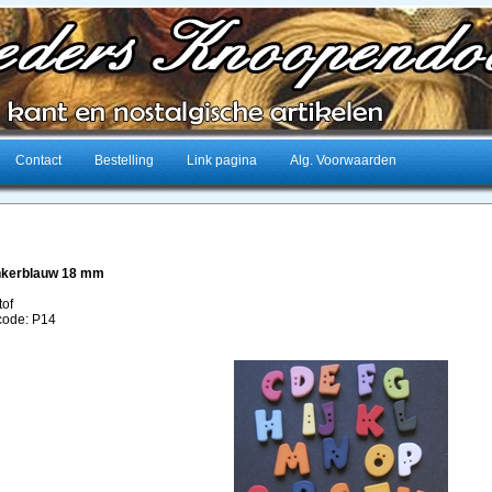
Contact
Bestelling
Link pagina
Alg. Voorwaarden
nkerblauw 18 mm
tof
lcode: P14