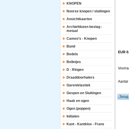
KNOPEN
Noorse knopen / sluitingen
Ansichtkaarten
Archiefdozen beslag -
metaal
Cameo's - Knopen
Band
EUR 0
Bedels
Belletjes
Voorra
D - Ringen
Draaddoorhalers
Aanta
Garen/elastiek
Gespen en Sluitingen
Haak en ogen
Ogen (poppen)
Initialen
Kant - Kantklos - Frans