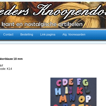
Contact
Bestelling
Link pagina
Alg. Voorwaarden
onkerblauw 18 mm
tof
lcode: K14