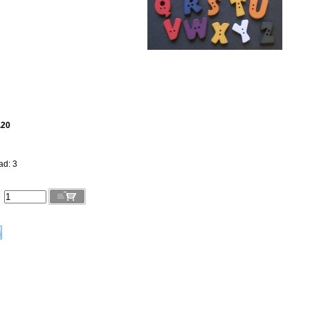
.20
ad: 3
l