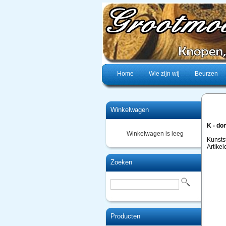
Home
Wie zijn wij
Beurzen
Winkelwagen
K - d
Winkelwagen is leeg
Kunsts
Artike
Zoeken
Producten