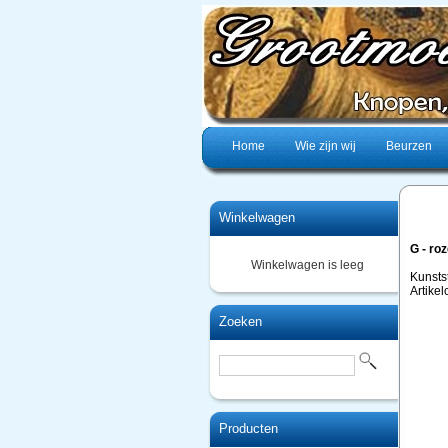
Home
Wie zijn wij
Beurzen
Winkelwagen
G - ro
Winkelwagen is leeg
Kunsts
Artike
Zoeken
Producten