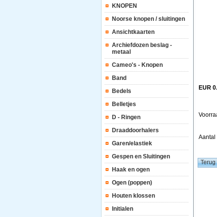
KNOPEN
Noorse knopen / sluitingen
Ansichtkaarten
Archiefdozen beslag -
metaal
Cameo's - Knopen
Band
EUR 0
Bedels
Belletjes
Voorra
D - Ringen
Draaddoorhalers
Aanta
Garen/elastiek
Gespen en Sluitingen
Haak en ogen
Ogen (poppen)
Houten klossen
Initialen