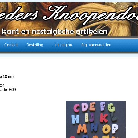
Contact
Bestelling
Link pagina
Alg. Voorwaarden
ze 18 mm
tof
lcode: G09