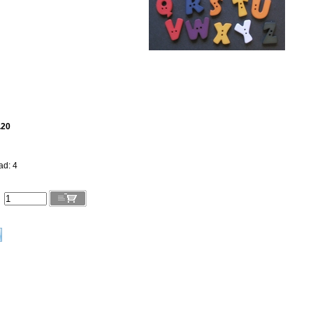
.20
ad: 4
l