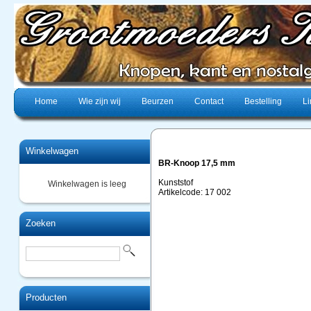
Home
Wie zijn wij
Beurzen
Contact
Bestelling
Li
Winkelwagen
BR-Knoop 17,5 mm
Kunststof
Winkelwagen is leeg
Artikelcode: 17 002
Zoeken
Producten