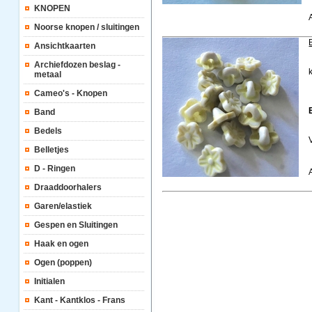
KNOPEN
Noorse knopen / sluitingen
Ansichtkaarten
Archiefdozen beslag -
metaal
Cameo's - Knopen
Band
Bedels
Belletjes
D - Ringen
Draaddoorhalers
Garen/elastiek
Gespen en Sluitingen
Haak en ogen
Ogen (poppen)
Initialen
Kant - Kantklos - Frans