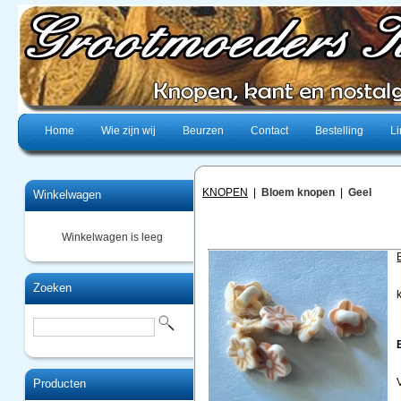
Home
Wie zijn wij
Beurzen
Contact
Bestelling
Li
KNOPEN
|
Bloem knopen
|
Geel
Winkelwagen
Winkelwagen is leeg
Zoeken
Producten