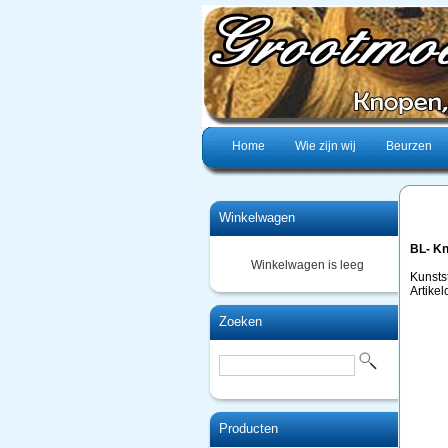
Home
Wie zijn wij
Beurzen
Winkelwagen
BL- K
Winkelwagen is leeg
Kunsts
Artike
Zoeken
Producten