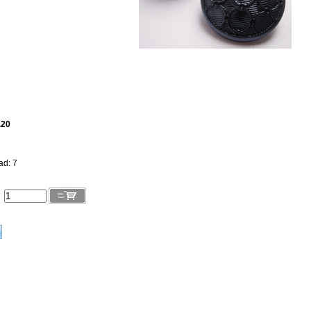
.20
ad: 7
l