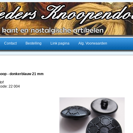
Contact
Bestelling
Link pagina
Alg. Voorwaarden
noop - donkerblauw 21 mm
tof
lcode: 22 004