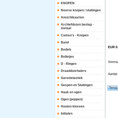
KNOPEN
Noorse knopen / sluitingen
Ansichtkaarten
Archiefdozen beslag -
metaal
Cameo's - Knopen
Band
EUR 0
Bedels
Belletjes
Voorra
D - Ringen
Draaddoorhalers
Aanta
Garen/elastiek
Gespen en Sluitingen
Haak en ogen
Ogen (poppen)
Houten klossen
Initialen