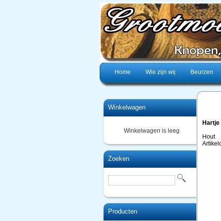
Home
Wie zijn wij
Beurzen
Winkelwagen
Hartje
Winkelwagen is leeg
Hout
Artike
Zoeken
Producten