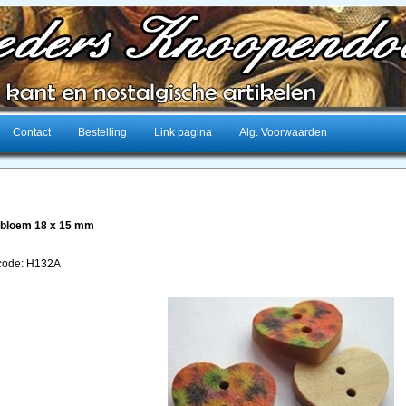
Contact
Bestelling
Link pagina
Alg. Voorwaarden
 bloem 18 x 15 mm
lcode: H132A