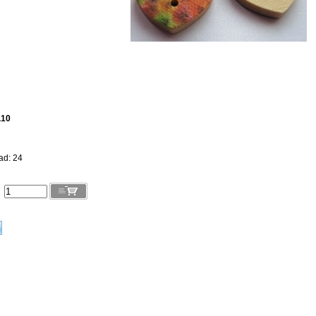
.10
ad: 24
l