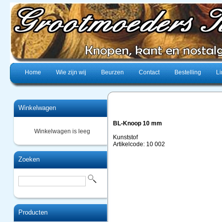
Home
Wie zijn wij
Beurzen
Contact
Bestelling
Li
Winkelwagen
BL-Knoop 10 mm
Winkelwagen is leeg
Kunststof
Artikelcode: 10 002
Zoeken
Producten