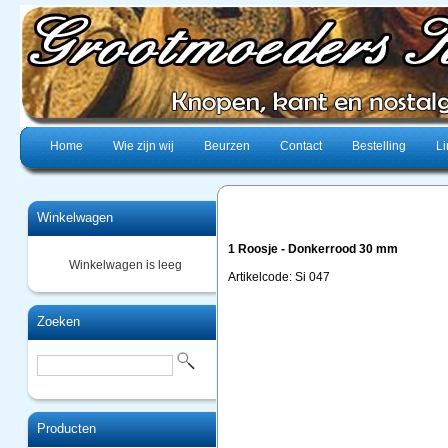
Home
Wie zijn wij
Beurzen
Contact
Bestelling
Li
Winkelwagen
1 Roosje - Donkerrood 30 mm
Winkelwagen is leeg
Artikelcode: Si 047
Zoeken
Producten