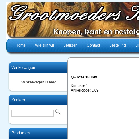
Home
Wie zijn wij
Beurzen
Contact
Bestelling
Li
Winkelwagen
Q - roze 18 mm
Winkelwagen is leeg
Kunststof
Artikelcode: Q09
Zoeken
Producten