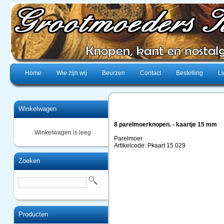
Home
Wie zijn wij
Beurzen
Contact
Bestelling
Li
Winkelwagen
8 parelmoerknopen. - kaartje 15 mm
Winkelwagen is leeg
Parelmoer
Artikelcode: Pkaart 15 029
Zoeken
Producten