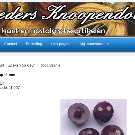
Contact
Bestelling
Link pagina
Alg. Voorwaarden
EN
|
Zoeken op kleur
|
Rood/Oranje
op 11 mm
tof
lcode: 11 007