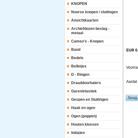
KNOPEN
Noorse knopen / sluitingen
Ansichtkaarten
Archiefdozen beslag -
metaal
Cameo's - Knopen
Band
EUR 0
Bedels
Belletjes
Voorra
D - Ringen
Aanta
Draaddoorhalers
Garen/elastiek
Gespen en Sluitingen
Haak en ogen
Ogen (poppen)
Houten klossen
Initialen