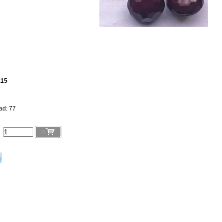
.15
ad: 77
l