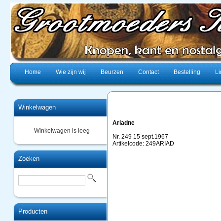
Home
Wie zijn wij
Beurzen
Contact
Bestelling
Li
Winkelwagen
Ariadne
Winkelwagen is leeg
Nr. 249 15 sept.1967
Artikelcode: 249ARIAD
Zoeken
Producten