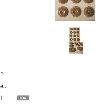
.75
ad: 1
l