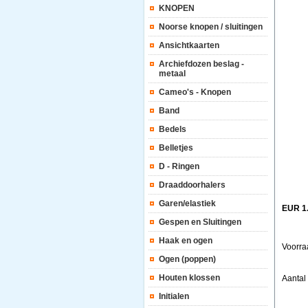
KNOPEN
Noorse knopen / sluitingen
Ansichtkaarten
Archiefdozen beslag -
metaal
Cameo's - Knopen
Band
Bedels
Belletjes
D - Ringen
Draaddoorhalers
Garen/elastiek
EUR 1
Gespen en Sluitingen
Haak en ogen
Voorra
Ogen (poppen)
Houten klossen
Aanta
Initialen