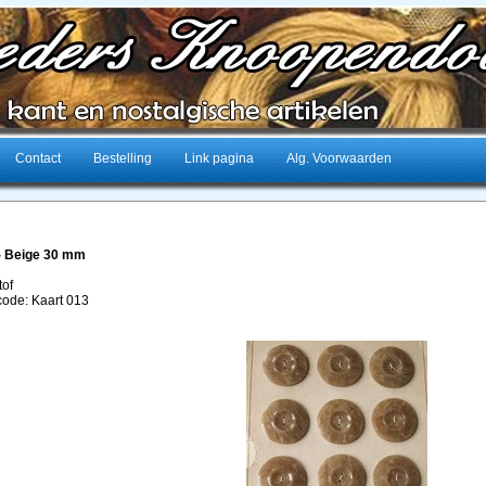
Contact
Bestelling
Link pagina
Alg. Voorwaarden
- Beige 30 mm
tof
lcode: Kaart 013