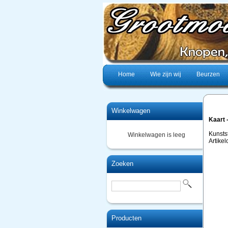
Home
Wie zijn wij
Beurzen
Winkelwagen
Kaart 
Kunsts
Winkelwagen is leeg
Artike
Zoeken
Producten