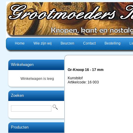
Home
Wie zijn wij
Beurzen
Contact
Bestelling
Li
Winkelwagen
Gr-Knoop 16 - 17 mm
Kunststof
Winkelwagen is leeg
Artikelcode: 16 003
Zoeken
Producten