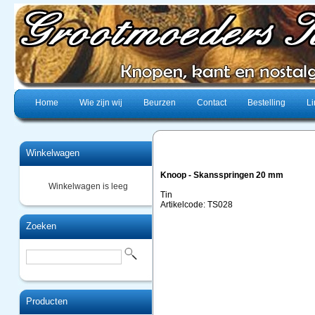
Home
Wie zijn wij
Beurzen
Contact
Bestelling
Li
Winkelwagen
Knoop - Skansspringen 20 mm
Winkelwagen is leeg
Tin
Artikelcode: TS028
Zoeken
Producten