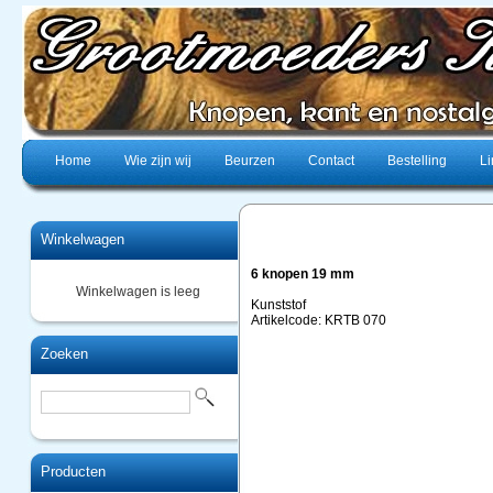
Home
Wie zijn wij
Beurzen
Contact
Bestelling
Li
Winkelwagen
6 knopen 19 mm
Winkelwagen is leeg
Kunststof
Artikelcode: KRTB 070
Zoeken
Producten