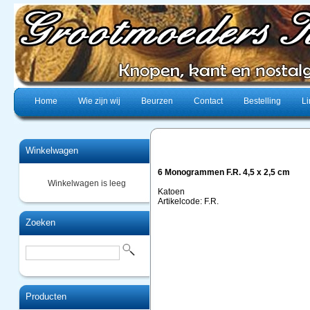
Home
Wie zijn wij
Beurzen
Contact
Bestelling
Li
Winkelwagen
6 Monogrammen F.R. 4,5 x 2,5 cm
Winkelwagen is leeg
Katoen
Artikelcode: F.R.
Zoeken
Producten