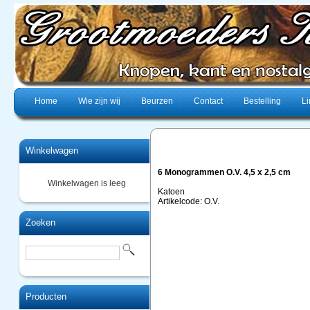
Home
Wie zijn wij
Beurzen
Contact
Bestelling
Li
Winkelwagen
6 Monogrammen O.V. 4,5 x 2,5 cm
Winkelwagen is leeg
Katoen
Artikelcode: O.V.
Zoeken
Producten