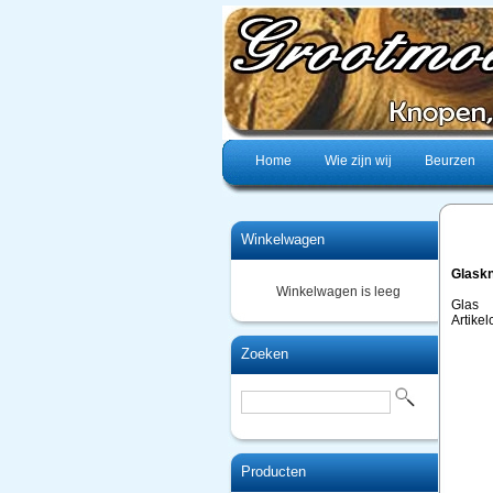
Home
Wie zijn wij
Beurzen
Winkelwagen
Glaskn
Winkelwagen is leeg
Glas
Artike
Zoeken
Producten