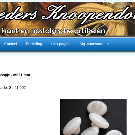
Contact
Bestelling
Link pagina
Alg. Voorwaarden
oopje - wit 11 mm
lcode: GL-11 002