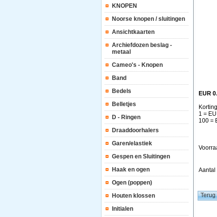
KNOPEN
Noorse knopen / sluitingen
Ansichtkaarten
Archiefdozen beslag -
metaal
Cameo's - Knopen
Band
Bedels
EUR 0
Belletjes
Kortin
1 = EU
D - Ringen
100 = 
Draaddoorhalers
Garen/elastiek
Voorra
Gespen en Sluitingen
Haak en ogen
Aanta
Ogen (poppen)
Houten klossen
Initialen