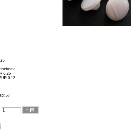
.25
gsschema:
R 0.25
EUR 0.12
ad: 67
l