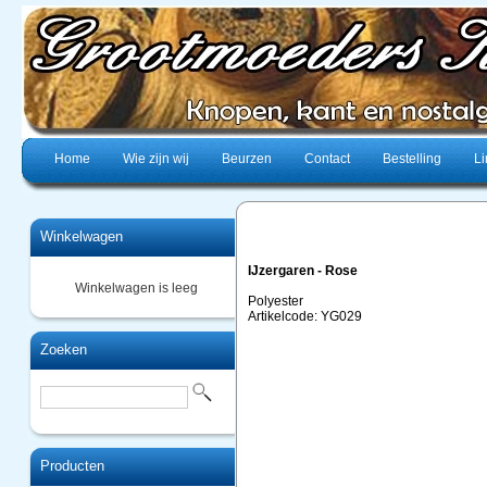
Home
Wie zijn wij
Beurzen
Contact
Bestelling
Li
Winkelwagen
IJzergaren - Rose
Winkelwagen is leeg
Polyester
Artikelcode: YG029
Zoeken
Producten