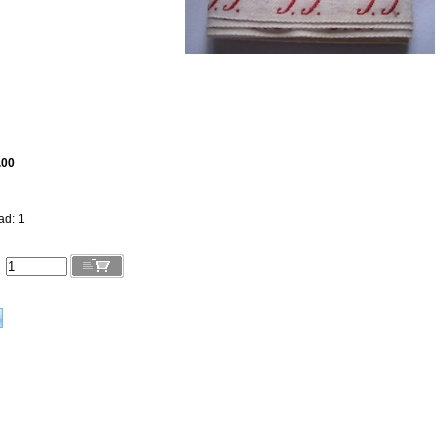
.00
ad: 1
l