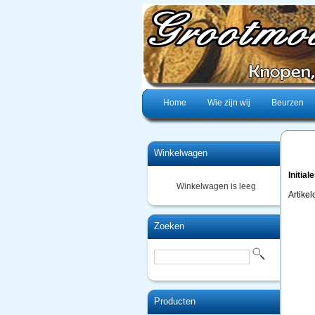
Home
Wie zijn wij
Beurzen
Winkelwagen
Initial
Winkelwagen is leeg
Artikelc
Zoeken
Producten