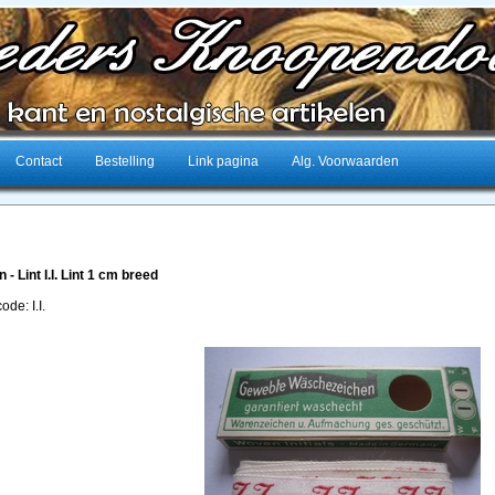
Contact
Bestelling
Link pagina
Alg. Voorwaarden
en - Lint I.I. Lint 1 cm breed
ode: I.I.