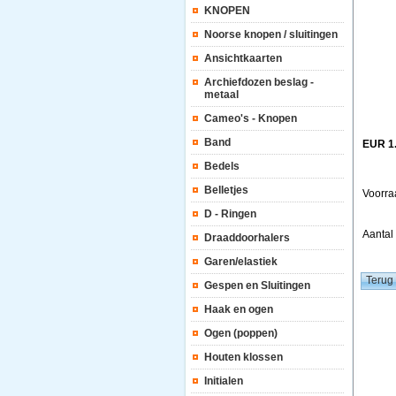
KNOPEN
Noorse knopen / sluitingen
Ansichtkaarten
Archiefdozen beslag -
metaal
Cameo's - Knopen
Band
EUR 1
Bedels
Belletjes
Voorra
D - Ringen
Aanta
Draaddoorhalers
Garen/elastiek
Gespen en Sluitingen
Haak en ogen
Ogen (poppen)
Houten klossen
Initialen