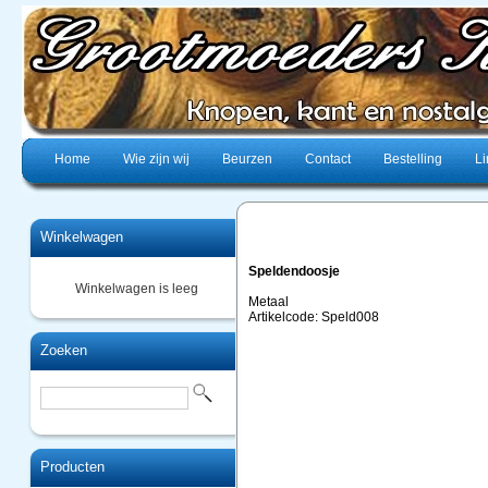
Home
Wie zijn wij
Beurzen
Contact
Bestelling
Li
Winkelwagen
Speldendoosje
Winkelwagen is leeg
Metaal
Artikelcode: Speld008
Zoeken
Producten