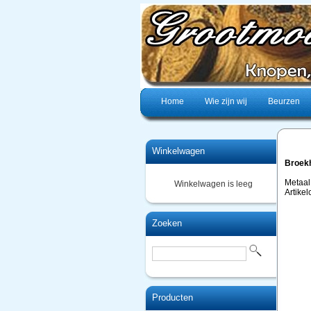
Home
Wie zijn wij
Beurzen
Winkelwagen
Broek
Metaal
Winkelwagen is leeg
Artike
Zoeken
Producten