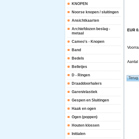
KNOPEN
Noorse knopen / sluitingen
Ansichtkaarten
Archiefdozen beslag -
EUR 0
metaal
Cameo's - Knopen
Voorra
Band
Bedels
Aanta
Belletjes
D - Ringen
Draaddoorhalers
Garen/elastiek
Gespen en Sluitingen
Haak en ogen
Ogen (poppen)
Houten klossen
Initialen