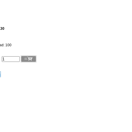
.30
ad: 100
l