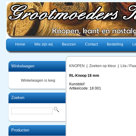
Home
Wie zijn wij
Beurzen
Contact
Bestelling
Li
Winkelwagen
KNOPEN
|
Zoeken op kleur
|
Lila / Paa
RL-Knoop 18 mm
Winkelwagen is leeg
Kunststof
Artikelcode: 18 001
Zoeken
Producten