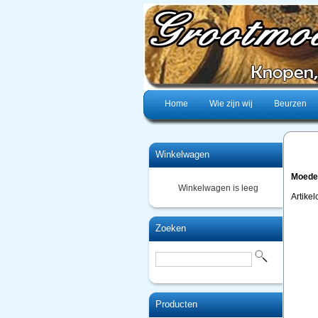
Home
Wie zijn wij
Beurzen
Winkelwagen
Moede
Winkelwagen is leeg
Artike
Zoeken
Producten