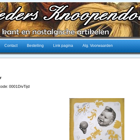
Contact
Bestelling
Link pagina
Alg. Voorwaarden
r
lcode: 0001DivTijd