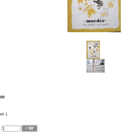
.00
ad: 1
l