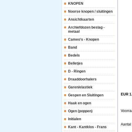
KNOPEN
Noorse knopen / sluitingen
Ansichtkaarten
Archiefdozen beslag -
metaal
Cameo's - Knopen
Band
Bedels
Belletjes
D - Ringen
Draaddoorhalers
Garen/elastiek
EUR 1
Gespen en Sluitingen
Haak en ogen
Voorra
Ogen (poppen)
Initialen
Aanta
Kant - Kantklos - Frans