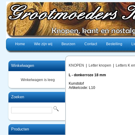
Home
Wie zijn wij
Beurzen
Contact
Bestelling
Li
Winkelwagen
KNOPEN
|
Letter knopen
|
Letters K e
L - donkerroze 18 mm
Winkelwagen is leeg
Kunststof
Artikelcode: L10
Zoeken
Producten