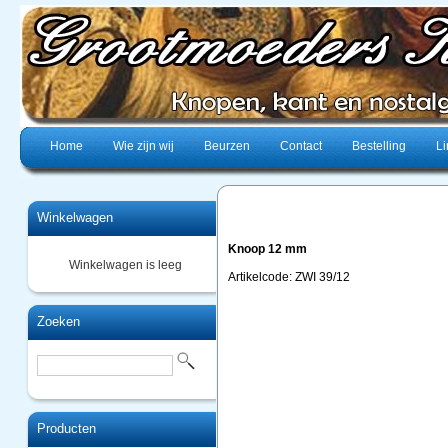
Home
Wie zijn wij
Beurzen
Contact
Bestelling
Li
Winkelwagen
Knoop 12 mm
Winkelwagen is leeg
Artikelcode: ZWI 39/12
Zoeken
Producten