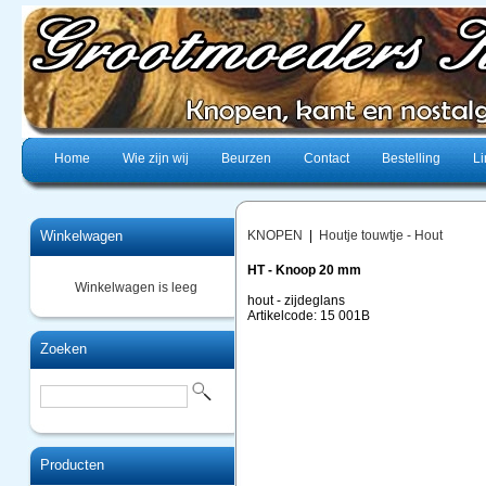
Home
Wie zijn wij
Beurzen
Contact
Bestelling
Li
Winkelwagen
KNOPEN
|
Houtje touwtje - Hout
HT - Knoop 20 mm
Winkelwagen is leeg
hout - zijdeglans
Artikelcode: 15 001B
Zoeken
Producten