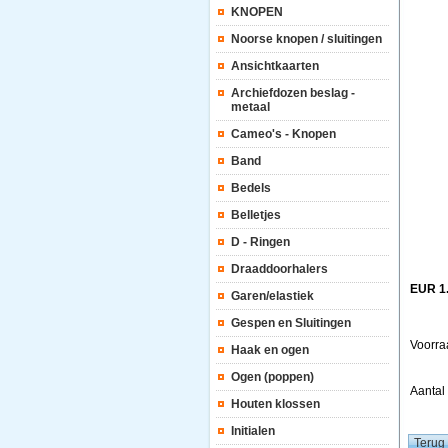
KNOPEN
Noorse knopen / sluitingen
Ansichtkaarten
Archiefdozen beslag -
metaal
Cameo's - Knopen
Band
Bedels
Belletjes
D - Ringen
Draaddoorhalers
EUR 1
Garen/elastiek
Gespen en Sluitingen
Voorra
Haak en ogen
Ogen (poppen)
Aanta
Houten klossen
Initialen