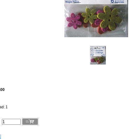
.00
ad: 1
l