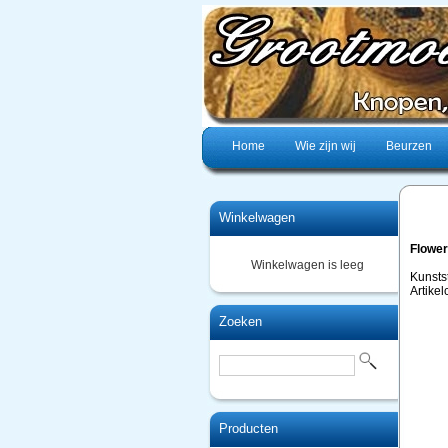
Home
Wie zijn wij
Beurzen
Winkelwagen
Flower
Winkelwagen is leeg
Kunsts
Artike
Zoeken
Producten