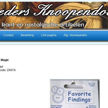
Contact
Bestelling
Link pagina
Alg. Voorwaarden
 Magic
tof
lcode: Z497A