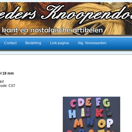
Contact
Bestelling
Link pagina
Alg. Voorwaarden
el 18 mm
tof
lcode: C07