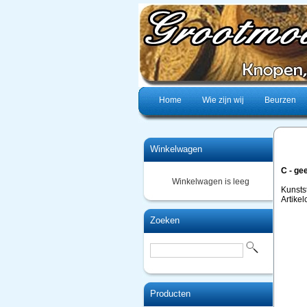
Home
Wie zijn wij
Beurzen
Winkelwagen
C - ge
Winkelwagen is leeg
Kunsts
Artike
Zoeken
Producten