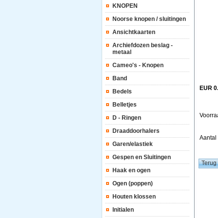
KNOPEN
Noorse knopen / sluitingen
Ansichtkaarten
Archiefdozen beslag -
metaal
Cameo's - Knopen
Band
EUR 0
Bedels
Belletjes
Voorra
D - Ringen
Draaddoorhalers
Aanta
Garen/elastiek
Gespen en Sluitingen
Haak en ogen
Ogen (poppen)
Houten klossen
Initialen