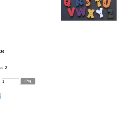
.20
ad: 2
l