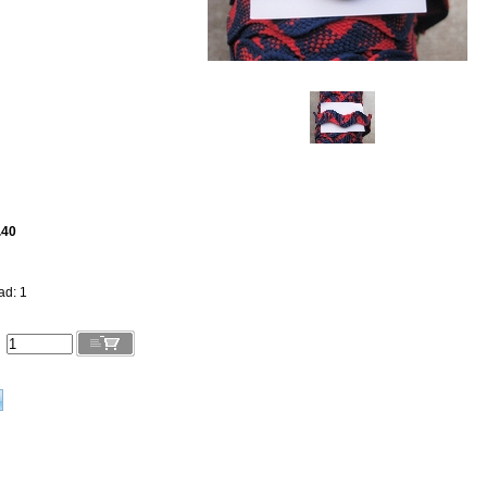
.40
ad: 1
l