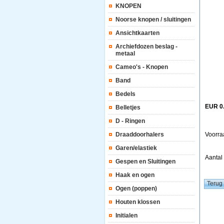
KNOPEN
Noorse knopen / sluitingen
Ansichtkaarten
Archiefdozen beslag -
metaal
Cameo's - Knopen
Band
Bedels
EUR 0
Belletjes
D - Ringen
Draaddoorhalers
Voorra
Garen/elastiek
Aanta
Gespen en Sluitingen
Haak en ogen
Ogen (poppen)
Houten klossen
Initialen