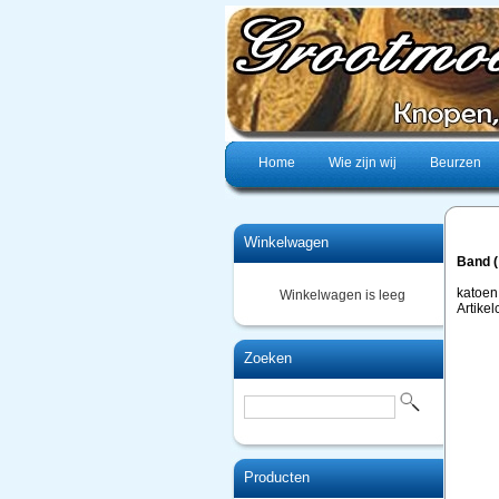
Home
Wie zijn wij
Beurzen
Winkelwagen
Band (
katoen
Winkelwagen is leeg
Artike
Zoeken
Producten