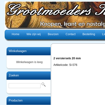
Home
Wie zijn wij
Beurzen
Contact
Bestelling
Li
Winkelwagen
2 versiersels 20 mm
Winkelwagen is leeg
Artikelcode: Si 076
Zoeken
Producten