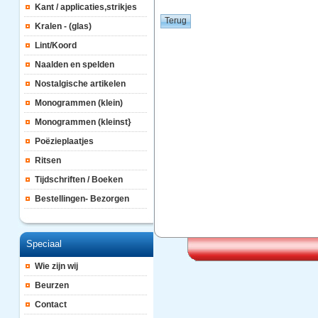
Kant / applicaties,strikjes
Kralen - (glas)
Lint/Koord
Naalden en spelden
Nostalgische artikelen
Monogrammen (klein)
Monogrammen (kleinst}
Poëzieplaatjes
Ritsen
Tijdschriften / Boeken
Bestellingen- Bezorgen
Speciaal
Wie zijn wij
Beurzen
Contact