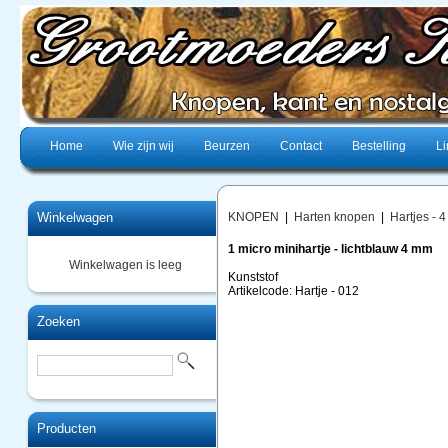
Home
Wie zijn wij
Beurzen
Contact
Bestelling
Li
Winkelwagen
KNOPEN
|
Harten knopen
|
Hartjes - 
1 micro minihartje - lichtblauw 4 mm
Winkelwagen is leeg
Kunststof
Artikelcode: Hartje - 012
Zoeken
Producten