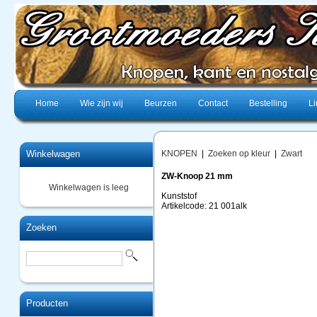
Home
Wie zijn wij
Beurzen
Contact
Bestelling
Li
Winkelwagen
KNOPEN
|
Zoeken op kleur
|
Zwart
ZW-Knoop 21 mm
Winkelwagen is leeg
Kunststof
Artikelcode: 21 001alk
Zoeken
Producten