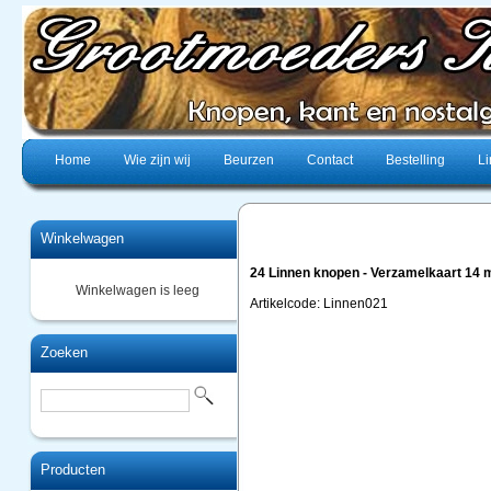
Home
Wie zijn wij
Beurzen
Contact
Bestelling
Li
Winkelwagen
24 Linnen knopen - Verzamelkaart 14
Winkelwagen is leeg
Artikelcode: Linnen021
Zoeken
Producten