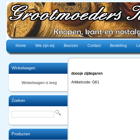
Home
Wie zijn wij
Beurzen
Contact
Bestelling
Li
Winkelwagen
doosje zijdegaren
Artikelcode: G61
Winkelwagen is leeg
Zoeken
Producten