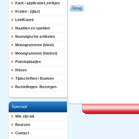
Kant / applicaties,strikjes
Kralen - (glas)
Lint/Koord
Naalden en spelden
Nostalgische artikelen
Monogrammen (klein)
Monogrammen (kleinst}
Poëzieplaatjes
Ritsen
Tijdschriften / Boeken
Bestellingen- Bezorgen
Speciaal
Wie zijn wij
Beurzen
Contact