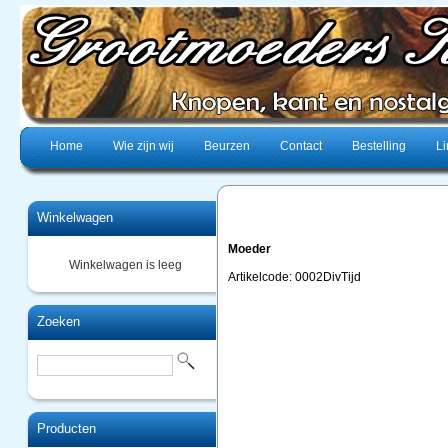
Home
Wie zijn wij
Beurzen
Contact
Bestelling
Li
Winkelwagen
Moeder
Winkelwagen is leeg
Artikelcode: 0002DivTijd
Zoeken
Producten