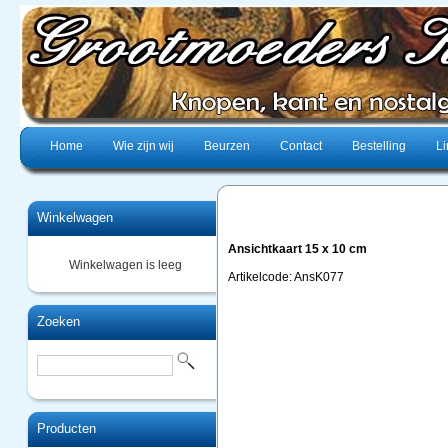
Home
Wie zijn wij
Beurzen
Contact
Bestelling
Li
Winkelwagen
Ansichtkaart 15 x 10 cm
Winkelwagen is leeg
Artikelcode: AnsK077
Zoeken
Producten