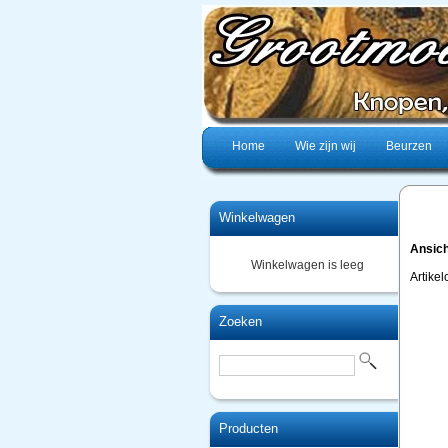
Home
Wie zijn wij
Beurzen
Winkelwagen
Ansich
Winkelwagen is leeg
Artike
Zoeken
Producten