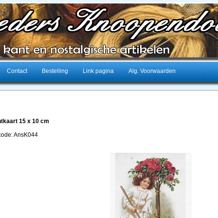
Contact
Bestelling
Link pagina
Alg. Voorwaarden
tkaart 15 x 10 cm
lcode: AnsK044