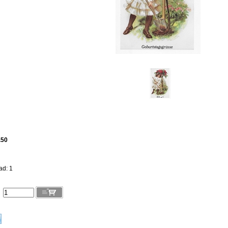
.50
ad: 1
l