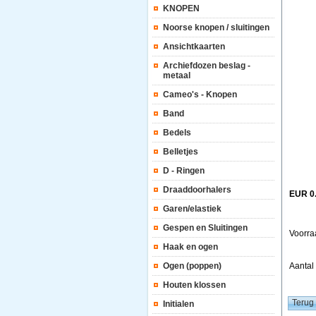
KNOPEN
Noorse knopen / sluitingen
Ansichtkaarten
Archiefdozen beslag -
metaal
Cameo's - Knopen
Band
Bedels
Belletjes
D - Ringen
Draaddoorhalers
EUR 0
Garen/elastiek
Gespen en Sluitingen
Voorra
Haak en ogen
Ogen (poppen)
Aanta
Houten klossen
Initialen